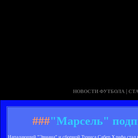
|
НОВОСТИ ФУТБОЛА
СТ
###
"Марсель" подп
Нападающий "Эвиана" и сборной Туниса Сабер Хлифа стал 