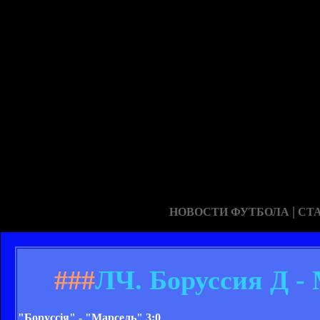
|
НОВОСТИ ФУТБОЛА
СТ
###
ЛЧ. Боруссия Д - 
"Боруссія" - "Марсель" 3:0