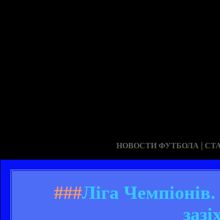
|
НОВОСТИ ФУТБОЛА
СТ
###
Ліга Чемпіонів.
зазі