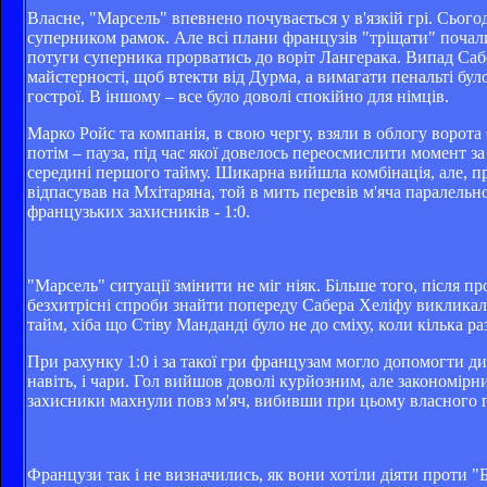
Власне, "Марсель" впевнено почувається у в'язкій грі. Сього
суперником рамок. Але всі плани французів "тріщати" почали 
потуги суперника прорватись до воріт Лангерака. Випад Саб
майстерності, щоб втекти від Дурма, а вимагати пенальті бул
гострої. В іншому – все було доволі спокійно для німців.
Марко Ройс та компанія, в свою чергу, взяли в облогу ворот
потім – пауза, під час якої довелось переосмислити момент за
середині першого тайму. Шикарна вийшла комбінація, але, пр
відпасував на Мхітаряна, той в мить перевів м'яча паралельн
французьких захисників - 1:0.
"Марсель" ситуації змінити не міг ніяк. Більше того, після 
безхитрісні спроби знайти попереду Сабера Хеліфу викликали
тайм, хіба що Стіву Манданді було не до сміху, коли кілька р
При рахунку 1:0 і за такої гри французам могло допомогти ди
навіть, і чари. Гол вийшов доволі курйозним, але закономір
захисники махнули повз м'яч, вибивши при цьому власного г
Французи так і не визначились, як вони хотіли діяти проти "