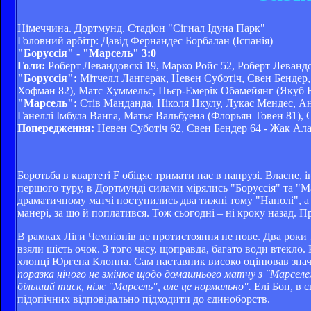
Німеччина. Дортмунд. Стадіон "Сігнал Ідуна Парк"
Головний арбітр: Давід Фернандес Борбалан (Іспанія)
"Боруссія" - "Марсель" 3:0
Голи:
Роберт Левандовскі 19, Марко Ройс 52, Роберт Левандов
"Боруссія":
Мітчелл Лангерак, Невен Суботіч, Свен Бендер, 
Хофман 82), Матс Хуммельс, Пьєр-Емерік Обамейянг (Якуб Бл
"Марсель":
Стів Манданда, Ніколя Нкулу, Лукас Мендес, Ан
Ганеллі Імбула Ванга, Матьє Вальбуена (Флорьян Товен 81),
Попередження:
Невен Суботіч 62, Свен Бендер 64 - Жак Алаі
Боротьба в квартеті F обіцяє тримати нас в напрузі. Власне,
першого туру, в Дортмунді силами мірялись "Боруссія" та "Ма
драматичному матчі поступились два тижні тому "Наполі", а 
манері, за що й поплатився. Тож сьогодні – ні кроку назад. Пр
В рамках Ліги Чемпіонів це протистояння не нове. Два роки т
взяли шість очок. З того часу, щоправда, багато води втекл
хлопці Юргена Клоппа. Сам наставник високо оцінював знач
поразка нічого не змінює щодо домашнього матчу з "Марселе
більший тиск, ніж "Марсель", але це нормально".
Елі Боп, в 
підопічних відповідально підходити до єдиноборств.