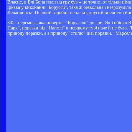
Власне, в Елі Бопа план на гру був – це точно, от тільки німц
цікава у виконанні "Боруссії", така ж безвольна і незрозумі
Левандовскі. Перший заробив пенальті, другий впевнено його
3:0 – перемога, яка повертає "Боруссію" до гри. Як і обіцяв
Парк", поразки від "Наполі" в першому турі наче й не було. 
приводу поразки, а з приводу "стилю" цієї поразки. "Марсел